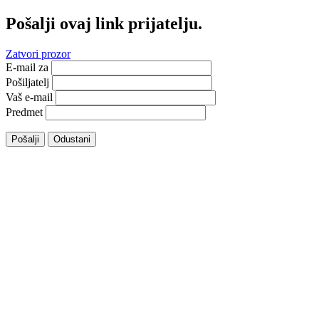
Pošalji ovaj link prijatelju.
Zatvori prozor
E-mail za
Pošiljatelj
Vaš e-mail
Predmet
Pošalji
Odustani