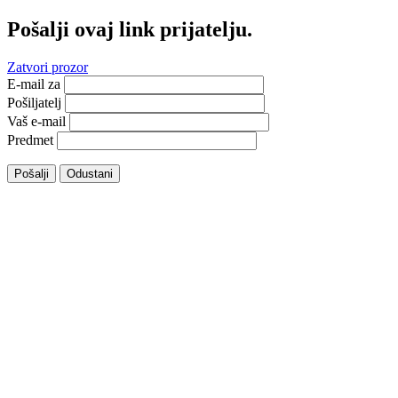
Pošalji ovaj link prijatelju.
Zatvori prozor
E-mail za
Pošiljatelj
Vaš e-mail
Predmet
Pošalji
Odustani