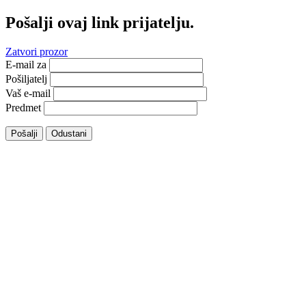
Pošalji ovaj link prijatelju.
Zatvori prozor
E-mail za
Pošiljatelj
Vaš e-mail
Predmet
Pošalji
Odustani