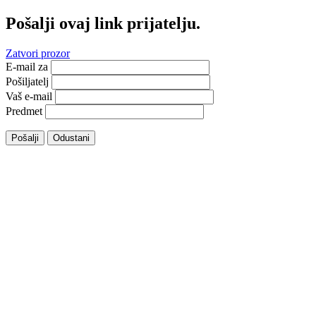
Pošalji ovaj link prijatelju.
Zatvori prozor
E-mail za
Pošiljatelj
Vaš e-mail
Predmet
Pošalji
Odustani