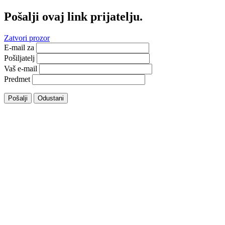
Pošalji ovaj link prijatelju.
Zatvori prozor
E-mail za
Pošiljatelj
Vaš e-mail
Predmet
Pošalji
Odustani