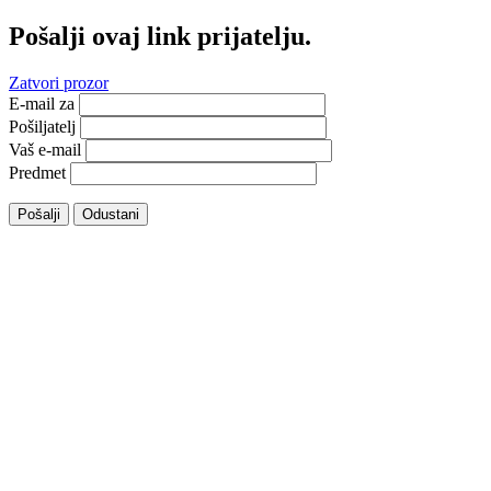
Pošalji ovaj link prijatelju.
Zatvori prozor
E-mail za
Pošiljatelj
Vaš e-mail
Predmet
Pošalji
Odustani