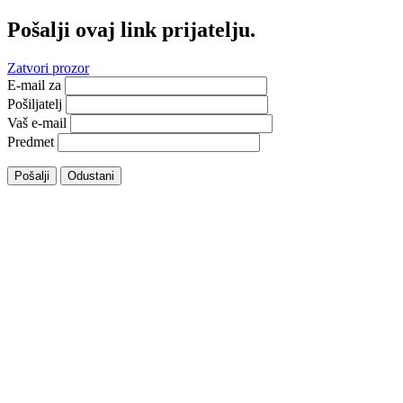
Pošalji ovaj link prijatelju.
Zatvori prozor
E-mail za
Pošiljatelj
Vaš e-mail
Predmet
Pošalji
Odustani