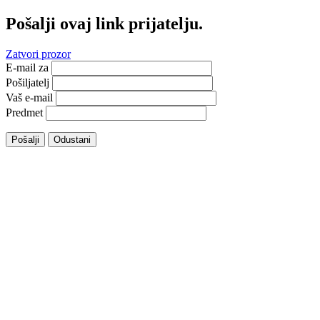
Pošalji ovaj link prijatelju.
Zatvori prozor
E-mail za
Pošiljatelj
Vaš e-mail
Predmet
Pošalji
Odustani