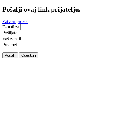
Pošalji ovaj link prijatelju.
Zatvori prozor
E-mail za
Pošiljatelj
Vaš e-mail
Predmet
Pošalji
Odustani