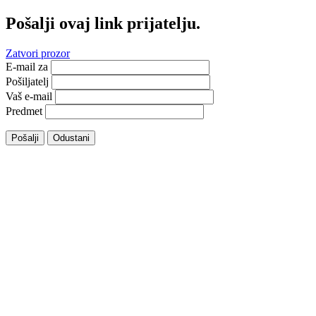
Pošalji ovaj link prijatelju.
Zatvori prozor
E-mail za
Pošiljatelj
Vaš e-mail
Predmet
Pošalji
Odustani