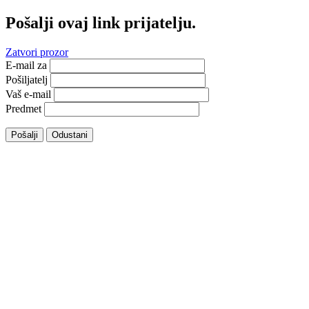
Pošalji ovaj link prijatelju.
Zatvori prozor
E-mail za
Pošiljatelj
Vaš e-mail
Predmet
Pošalji
Odustani