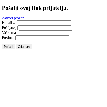
Pošalji ovaj link prijatelju.
Zatvori prozor
E-mail za
Pošiljatelj
Vaš e-mail
Predmet
Pošalji
Odustani