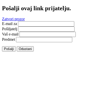
Pošalji ovaj link prijatelju.
Zatvori prozor
E-mail za
Pošiljatelj
Vaš e-mail
Predmet
Pošalji
Odustani