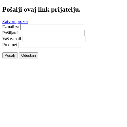
Pošalji ovaj link prijatelju.
Zatvori prozor
E-mail za
Pošiljatelj
Vaš e-mail
Predmet
Pošalji
Odustani