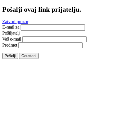
Pošalji ovaj link prijatelju.
Zatvori prozor
E-mail za
Pošiljatelj
Vaš e-mail
Predmet
Pošalji
Odustani