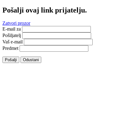
Pošalji ovaj link prijatelju.
Zatvori prozor
E-mail za
Pošiljatelj
Vaš e-mail
Predmet
Pošalji
Odustani