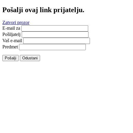
Pošalji ovaj link prijatelju.
Zatvori prozor
E-mail za
Pošiljatelj
Vaš e-mail
Predmet
Pošalji
Odustani