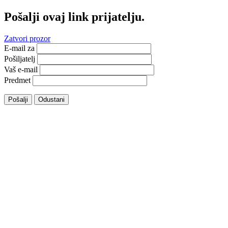
Pošalji ovaj link prijatelju.
Zatvori prozor
E-mail za
Pošiljatelj
Vaš e-mail
Predmet
Pošalji
Odustani