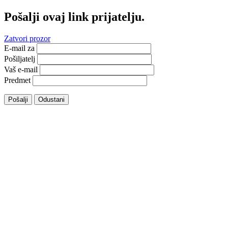
Pošalji ovaj link prijatelju.
Zatvori prozor
E-mail za
Pošiljatelj
Vaš e-mail
Predmet
Pošalji
Odustani