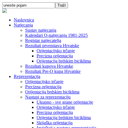
Naslovnica
Natjecanja
Sustav natjecanja
Kalendari O-natjecanja 1981-2025
Registar natjecatelja
Rezultati prvenstava Hrvatske
Orijentacijsko trčanje
Precizna orijentacija
Orijentacija brdskim biciklima
Rezultati kupova Hrvatske
Rezultati Pre-O kupa Hrvatske
Reprezentacija
Orijentacijsko trčanje
Precizna orijentacija
Orijentacija brdskim biciklima
Nastupi za reprezentaciju
Ukupno - sve grane orijentacije
Orijentacijsko trčanje
Precizna orijentacija
Orijentacija brdskim biciklima
Skijaška orijentacija
Izvještaji s nastupa reprezentacija