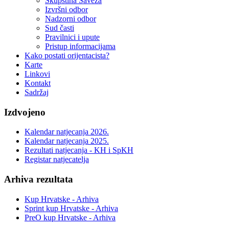
Skupština Saveza
Izvršni odbor
Nadzorni odbor
Sud časti
Pravilnici i upute
Pristup informacijama
Kako postati orijentacista?
Karte
Linkovi
Kontakt
Sadržaj
Izdvojeno
Kalendar natjecanja 2026.
Kalendar natjecanja 2025.
Rezultati natjecanja - KH i SpKH
Registar natjecatelja
Arhiva rezultata
Kup Hrvatske - Arhiva
Sprint kup Hrvatske - Arhiva
PreO kup Hrvatske - Arhiva