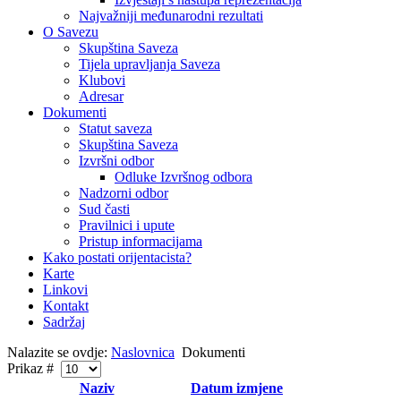
Najvažniji međunarodni rezultati
O Savezu
Skupština Saveza
Tijela upravljanja Saveza
Klubovi
Adresar
Dokumenti
Statut saveza
Skupština Saveza
Izvršni odbor
Odluke Izvršnog odbora
Nadzorni odbor
Sud časti
Pravilnici i upute
Pristup informacijama
Kako postati orijentacista?
Karte
Linkovi
Kontakt
Sadržaj
Nalazite se ovdje:
Naslovnica
Dokumenti
Prikaz #
Naziv
Datum izmjene