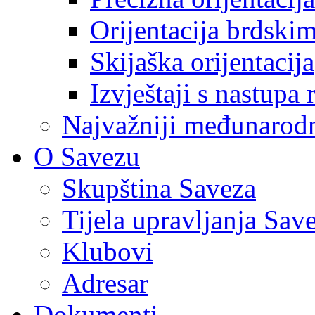
Orijentacija brdski
Skijaška orijentacija
Izvještaji s nastupa 
Najvažniji međunarodni
O Savezu
Skupština Saveza
Tijela upravljanja Sav
Klubovi
Adresar
Dokumenti