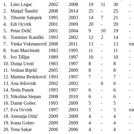
1.
Lino Legac
2002
2008
19
11
30
-
2.
Matjaž Štanfel
2008
2014
25
-
25
-
3.
Tihomir Salopek
1995
2003
14
7
21
-
4.
Edi Ocvirk
2001
2009
20
-
20
-
5.
Petar Delić
2001
2004
9
10
19
-
6.
Tomislav Kaniški
1993
2002
12
2
14
-
7.
Vinka Vukmanović
2008
2011
13
-
13
ro
8.
Ivan Marchiotti
1983
1995
11
-
11
-
9.
Ivo Tišljar
1989
1997
10
-
10
-
10.
Dunja Uroić
1983
1997
8
-
8
-
11.
Vedran Bijelić
2005
2009
8
-
8
-
12.
Martina Bedeković
1993
1997
7
-
7
-
13.
Ana Ješovnik
2002
2002
-
6
6
-
14.
Neda Punek
1993
1997
6
-
6
-
15.
Nikolina Stepan
2008
2010
6
-
6
-
16.
Damir Gobec
1993
2009
5
-
5
-
17.
Eva Ocvirk
1997
2003
5
-
5
ro
18.
Antonija Orlić
2009
2009
4
-
4
-
19.
Ivana Gobec
2009
2009
4
-
4
-
20.
Tena Sakar
2006
2006
4
-
4
-