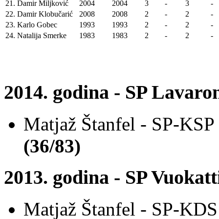
21.
Damir Miljković
2004
2004
3
-
3
-
22.
Damir Klobučarić
2008
2008
2
-
2
-
23.
Karlo Gobec
1993
1993
2
-
2
-
24.
Natalija Smerke
1983
1983
2
-
2
-
2014. godina - SP Lavarone
Matjaž Štanfel - SP-KSP
(36/83)
2013. godina - SP Vuokatt
Matjaž Štanfel - SP-KDS