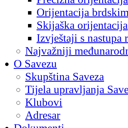
Orijentacija brdski
Skijaška orijentacija
Izvještaji s nastupa 
Najvažniji međunarodni
O Savezu
Skupština Saveza
Tijela upravljanja Sav
Klubovi
Adresar
Dokumenti