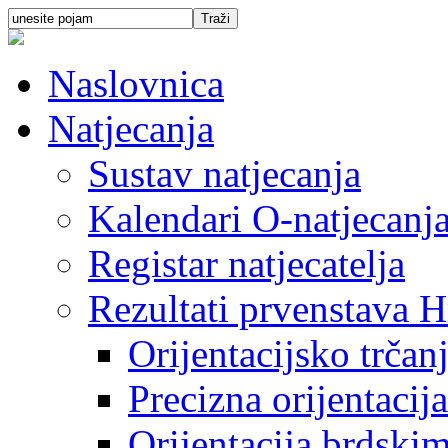
Naslovnica
Natjecanja
Sustav natjecanja
Kalendari O-natjecanj
Registar natjecatelja
Rezultati prvenstava H
Orijentacijsko trčan
Precizna orijentacija
Orijentacija brdski