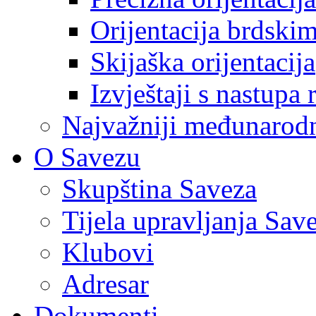
Orijentacija brdski
Skijaška orijentacija
Izvještaji s nastupa 
Najvažniji međunarodni
O Savezu
Skupština Saveza
Tijela upravljanja Sav
Klubovi
Adresar
Dokumenti