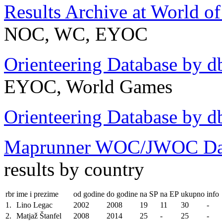
Results Archive at World o
NOC, WC, EYOC
Orienteering Database by d
EYOC, World Games
Orienteering Database by d
Maprunner WOC/JWOC Da
results by country
rbr
ime i prezime
od godine
do godine
na SP
na EP
ukupno
info
1.
Lino Legac
2002
2008
19
11
30
-
2.
Matjaž Štanfel
2008
2014
25
-
25
-