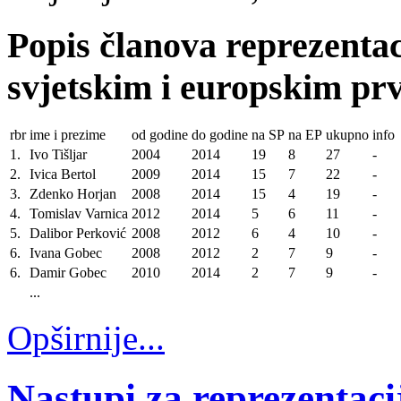
Popis članova reprezentac
svjetskim i europskim pr
rbr
ime i prezime
od godine
do godine
na SP
na EP
ukupno
info
1.
Ivo Tišljar
2004
2014
19
8
27
-
2.
Ivica Bertol
2009
2014
15
7
22
-
3.
Zdenko Horjan
2008
2014
15
4
19
-
4.
Tomislav Varnica
2012
2014
5
6
11
-
5.
Dalibor Perković
2008
2012
6
4
10
-
6.
Ivana Gobec
2008
2012
2
7
9
-
6.
Damir Gobec
2010
2014
2
7
9
-
...
Opširnije...
Nastupi za reprezentaci