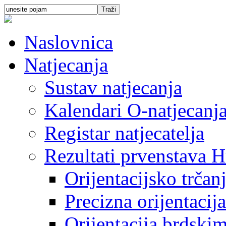
Naslovnica
Natjecanja
Sustav natjecanja
Kalendari O-natjecanj
Registar natjecatelja
Rezultati prvenstava H
Orijentacijsko trčan
Precizna orijentacija
Orijentacija brdski