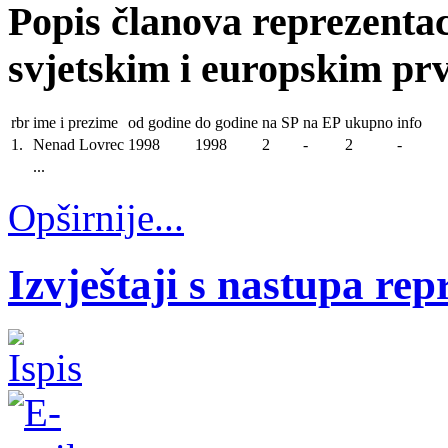
Popis članova reprezentac
svjetskim i europskim pr
rbr
ime i prezime
od godine
do godine
na SP
na EP
ukupno
info
1.
Nenad Lovrec
1998
1998
2
-
2
-
...
Opširnije...
Izvještaji s nastupa rep