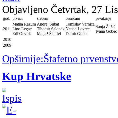
Objavljeno Četvrtak, 27 Li
god.
prvaci
srebrni
brončani
prvakinje
Matija Razum
Andrej Šubat
Tomislav Varnica
Sanja Žužić
2011
Lino Legac
Tihomir Salopek
Nenad Lovrec
Ivana Gobec
Edi Ocvirk
Matjaž Štanfel
Damir Gobec
2010
2009
Opširnije:Štafetno prvenst
Kup Hrvatske