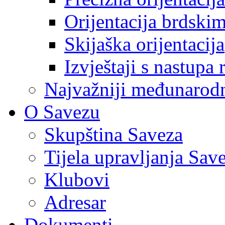
Orijentacija brdski
Skijaška orijentacija
Izvještaji s nastupa 
Najvažniji međunarodni
O Savezu
Skupština Saveza
Tijela upravljanja Sav
Klubovi
Adresar
Dokumenti