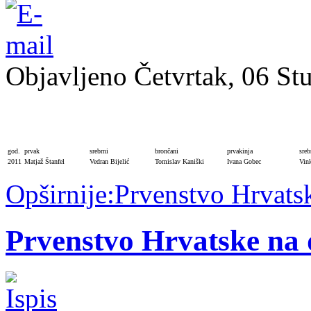
Objavljeno Četvrtak, 06 St
god.
prvak
srebrni
brončani
prvakinja
sreb
2011
Matjaž Štanfel
Vedran Bijelić
Tomislav Kaniški
Ivana Gobec
Vin
Opširnije:Prvenstvo Hrvats
Prvenstvo Hrvatske na