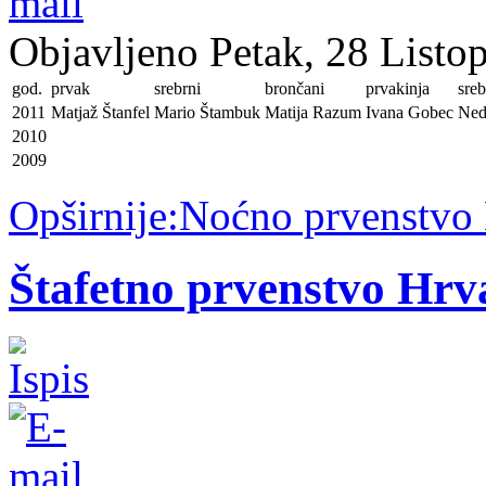
Objavljeno Petak, 28 Listo
god.
prvak
srebrni
brončani
prvakinja
sre
2011
Matjaž Štanfel
Mario Štambuk
Matija Razum
Ivana Gobec
Ned
2010
2009
Opširnije:Noćno prvenstvo
Štafetno prvenstvo Hrv