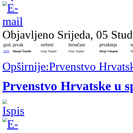
Objavljeno Srijeda, 05 Stu
god.
prvak
srebrni
brončani
prvakinja
s
2025
Matjaž Štanfel
Josip Vujanić
Filip Vujanić
Dorja Salopek
Te
Opširnije:Prvenstvo Hrvats
Prvenstvo Hrvatske u s