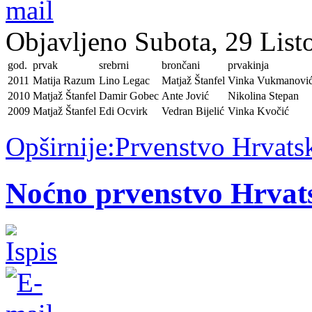
Objavljeno Subota, 29 List
god.
prvak
srebrni
brončani
prvakinja
2011
Matija Razum
Lino Legac
Matjaž Štanfel
Vinka Vukmanovi
2010
Matjaž Štanfel
Damir Gobec
Ante Jović
Nikolina Stepan
2009
Matjaž Štanfel
Edi Ocvirk
Vedran Bijelić
Vinka Kvočić
Opširnije:Prvenstvo Hrvatsk
Noćno prvenstvo Hrvat