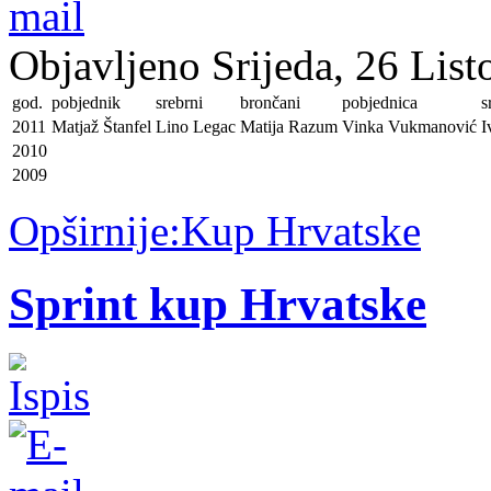
Objavljeno Srijeda, 26 Lis
god.
pobjednik
srebrni
brončani
pobjednica
s
2011
Matjaž Štanfel
Lino Legac
Matija Razum
Vinka Vukmanović
I
2010
2009
Opširnije:Kup Hrvatske
Sprint kup Hrvatske