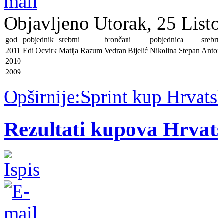
Objavljeno Utorak, 25 List
god.
pobjednik
srebrni
brončani
pobjednica
srebr
2011
Edi Ocvirk
Matija Razum
Vedran Bijelić
Nikolina Stepan
Anton
2010
2009
Opširnije:Sprint kup Hrvat
Rezultati kupova Hrvat