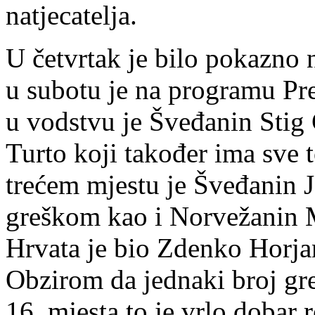
natjecatelja.
U četvrtak je bilo pokazno n
u subotu je na programu Pr
u vodstvu je Šveđanin Stig 
Turto koji također ima sve 
trećem mjestu je Šveđanin 
greškom kao i Norvežanin M
Hrvata je bio Zdenko Horjan
Obzirom da jednaki broj gre
16. mjesta to je vrlo dobar 