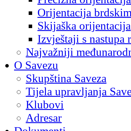
Orijentacija brdski
Skijaška orijentacija
Izvještaji s nastupa 
Najvažniji međunarodni
O Savezu
Skupština Saveza
Tijela upravljanja Sav
Klubovi
Adresar
Dokumenti