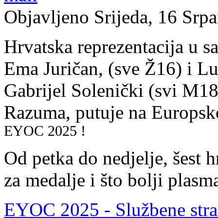
Objavljeno Srijeda, 16 Srp
Hrvatska reprezentacija u s
Ema Juričan, (sve Ž16) i L
Gabrijel Solenički (svi M18)
Razuma, putuje na Europs
EYOC 2025 !
Od petka do nedjelje, šest h
za medalje i što bolji plas
EYOC 2025 - Službene stra