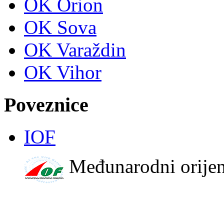
OK Orion
OK Sova
OK Varaždin
OK Vihor
Poveznice
IOF
Međunarodni orijen