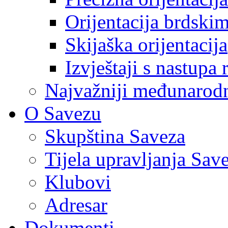
Orijentacija brdski
Skijaška orijentacija
Izvještaji s nastupa 
Najvažniji međunarodni
O Savezu
Skupština Saveza
Tijela upravljanja Sav
Klubovi
Adresar
Dokumenti