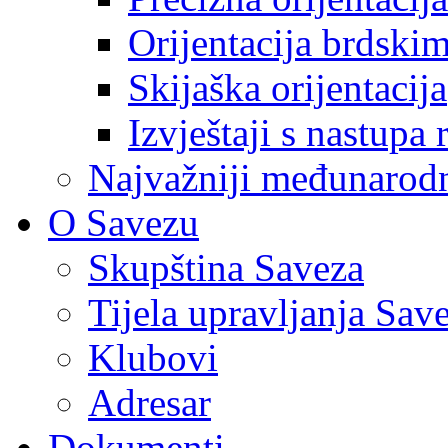
Orijentacija brdski
Skijaška orijentacija
Izvještaji s nastupa 
Najvažniji međunarodni
O Savezu
Skupština Saveza
Tijela upravljanja Sav
Klubovi
Adresar
Dokumenti