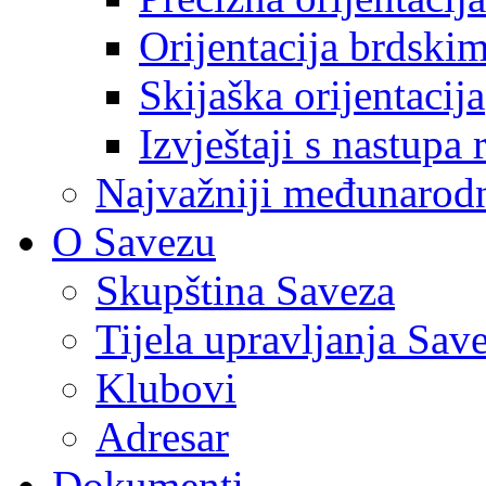
Orijentacija brdski
Skijaška orijentacija
Izvještaji s nastupa 
Najvažniji međunarodni
O Savezu
Skupština Saveza
Tijela upravljanja Sav
Klubovi
Adresar
Dokumenti