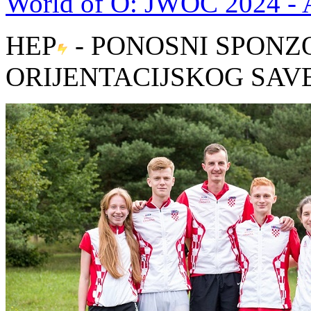
World of O: JWOC 2024 - A
HEP
- PONOSNI SPONZ
ORIJENTACIJSKOG SAV