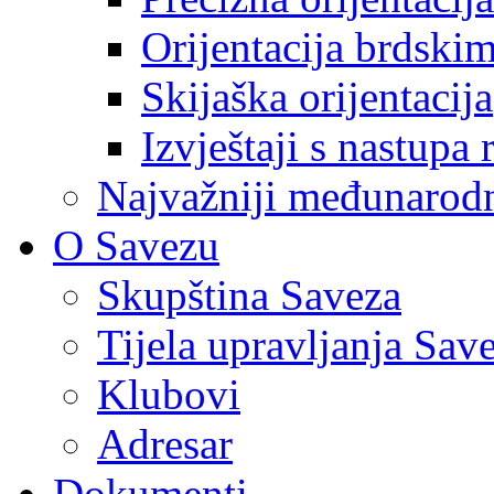
Orijentacija brdski
Skijaška orijentacija
Izvještaji s nastupa 
Najvažniji međunarodni
O Savezu
Skupština Saveza
Tijela upravljanja Sav
Klubovi
Adresar
Dokumenti