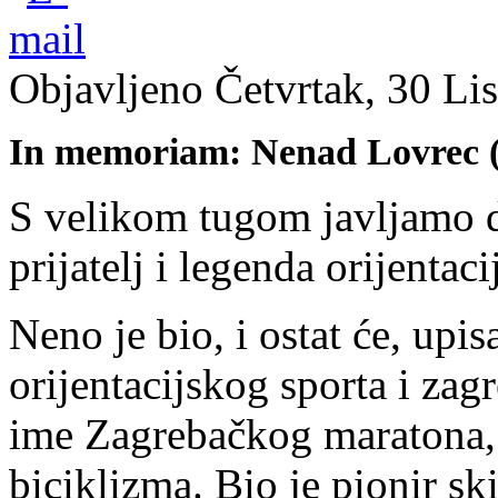
Objavljeno Četvrtak, 30 Li
In memoriam: Nenad Lovrec (1
S velikom tugom javljamo da
prijatelj i legenda orijenta
Neno je bio, i ostat će, upi
orijentacijskog sporta i zag
ime Zagrebačkog maratona, K
biciklizma. Bio je pionir sk