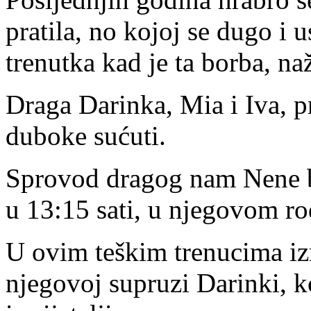
pratila, no kojoj se dugo i 
trenutka kad je ta borba, naž
Draga Darinka, Mia i Iva, pr
duboke sućuti.
Sprovod dragog nam Nene bi
u 13:15 sati, u njegovom r
U ovim teškim trenucima iz
njegovoj supruzi Darinki, kće