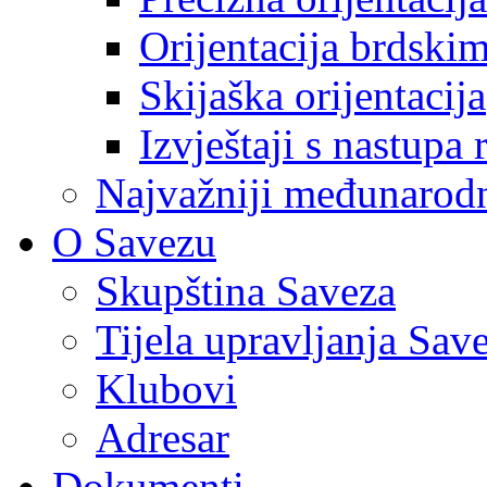
Orijentacija brdski
Skijaška orijentacija
Izvještaji s nastupa 
Najvažniji međunarodni
O Savezu
Skupština Saveza
Tijela upravljanja Sav
Klubovi
Adresar
Dokumenti