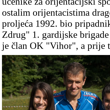
učenike za orijentacijski s
ostalim orijentacistima drag
proljeća 1992. bio pripadnik
Zdrug" 1. gardijske brigade
je član OK "Vihor", a prije