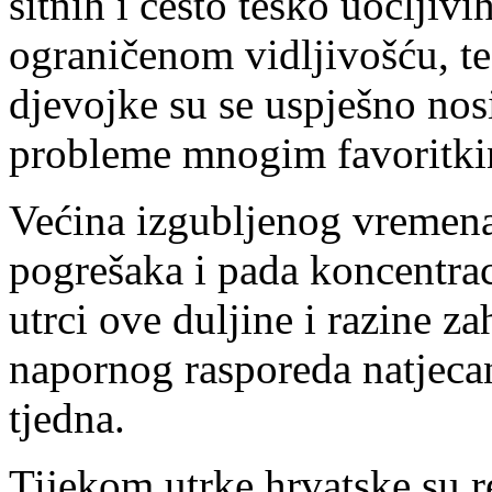
sitnih i često teško uočljivi
ograničenom vidljivošću, te
djevojke su se uspješno nosi
probleme mnogim favoritki
Većina izgubljenog vremena 
pogrešaka i pada koncentrac
utrci ove duljine i razine z
napornog rasporeda natjecan
tjedna.
Tijekom utrke hrvatske su r