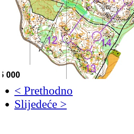
< Prethodno
Slijedeće >