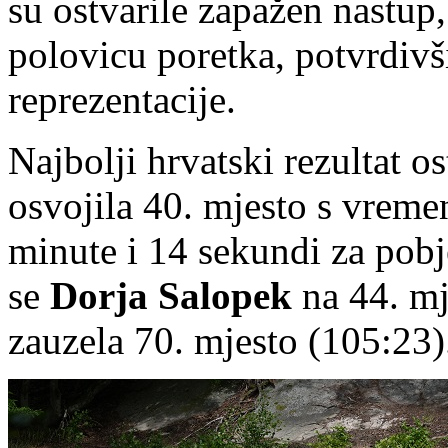
su ostvarile zapažen nastup, 
polovicu poretka, potvrdivš
reprezentacije.
Najbolji hrvatski rezultat os
osvojila 40. mjesto s vrem
minute i 14 sekundi za pob
se
Dorja Salopek
na 44. mj
zauzela 70. mjesto (105:23)