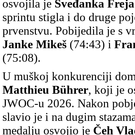
osvojila je
Šveđanka Freja
sprintu stigla i do druge p
prvenstvu. Pobijedila je s
Janke Mikeš
(74:43) i
Fra
(75:08).
U muškoj konkurenciji domi
Matthieu Bührer
, koji je 
JWOC-u 2026. Nakon pobjeda 
slavio je i na dugim staza
medalju osvojio je
Čeh Vla