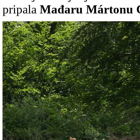
pripala
Mađaru Mártonu 