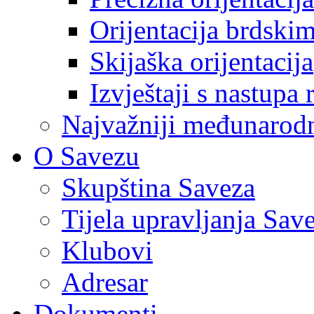
Orijentacija brdski
Skijaška orijentacija
Izvještaji s nastupa 
Najvažniji međunarodni
O Savezu
Skupština Saveza
Tijela upravljanja Sav
Klubovi
Adresar
Dokumenti