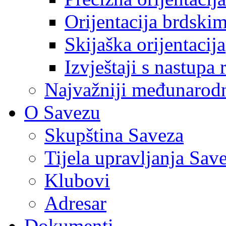
Orijentacija brdski
Skijaška orijentacija
Izvještaji s nastupa 
Najvažniji međunarodni
O Savezu
Skupština Saveza
Tijela upravljanja Sav
Klubovi
Adresar
Dokumenti