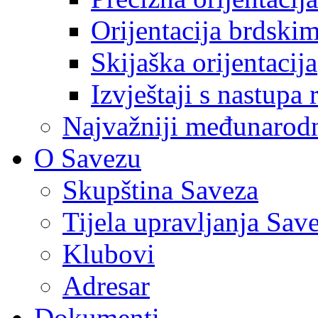
Orijentacija brdski
Skijaška orijentacija
Izvještaji s nastupa 
Najvažniji međunarodni
O Savezu
Skupština Saveza
Tijela upravljanja Sav
Klubovi
Adresar
Dokumenti