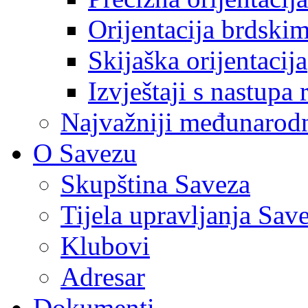
Orijentacija brdski
Skijaška orijentacija
Izvještaji s nastupa 
Najvažniji međunarodni
O Savezu
Skupština Saveza
Tijela upravljanja Sav
Klubovi
Adresar
Dokumenti