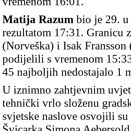
vremenom 16:01.
Matija Razum
bio je 29. u
rezultatom 17:31. Granicu za
(Norveška) i Isak Fransson 
podijelili s vremenom 15:3
45 najboljih nedostajalo 1 
U iznimno zahtjevnim uvjet
tehnički vrlo složenu gradsk
svjetske naslove osvojili s
Švicarka Simona Aebersold