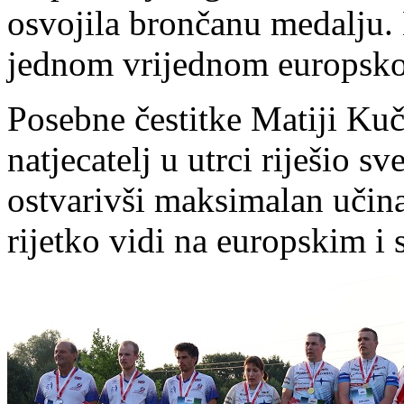
osvojila brončanu medalju. 
jednom vrijednom europsk
Posebne čestitke Matiji Kuči
natjecatelj u utrci riješio s
ostvarivši maksimalan učinak
rijetko vidi na europskim i