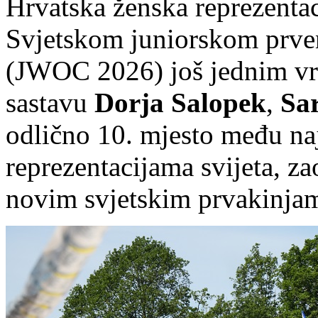
Hrvatska ženska reprezentaci
Svjetskom juniorskom prven
(JWOC 2026) još jednim vrh
sastavu
Dorja Salopek
,
Sar
odlično 10. mjesto među na
reprezentacijama svijeta, z
novim svjetskim prvakinjam