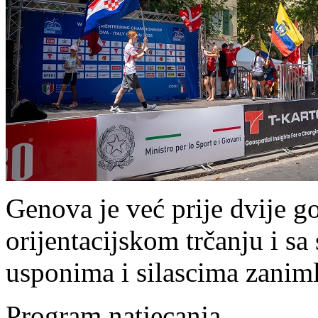
Genova je već prije dvije go
orijentacijskom trčanju i s
usponima i silascima zanimlj
Program natjecanja