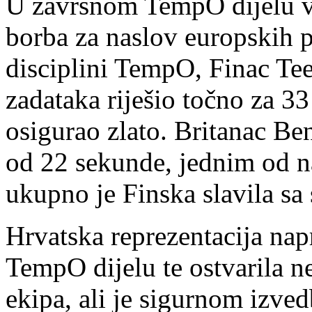
U završnom TempO dijelu vo
borba za naslov europskih 
disciplini TempO, Finac Te
zadataka riješio točno za 33
osigurao zlato. Britanac Be
od 22 sekunde, jednim od na
ukupno je Finska slavila sa
Hrvatska reprezentacija nap
TempO dijelu te ostvarila n
ekipa, ali je sigurnom izve