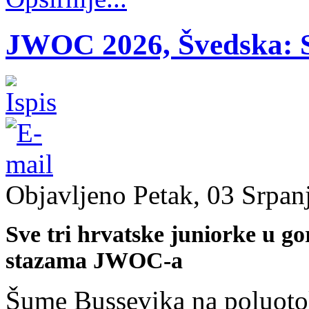
JWOC 2026, Švedska: S
Objavljeno Petak, 03 Srpan
Sve tri hrvatske juniorke u go
stazama JWOC-a
Šume Bussevika na poluoto