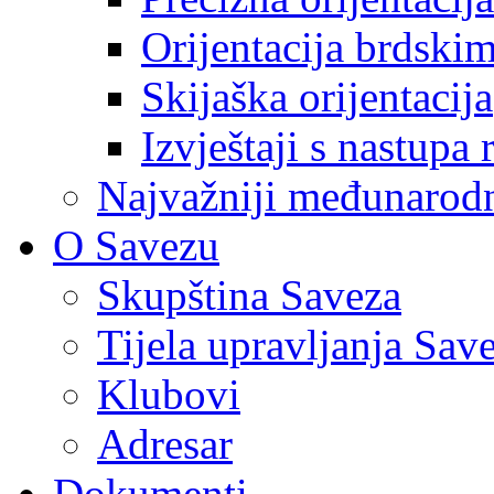
Orijentacija brdski
Skijaška orijentacija
Izvještaji s nastupa 
Najvažniji međunarodni
O Savezu
Skupština Saveza
Tijela upravljanja Sav
Klubovi
Adresar
Dokumenti